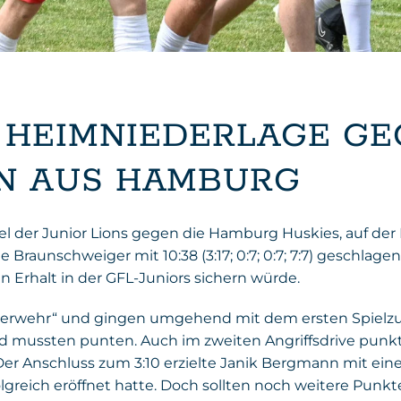
T HEIMNIEDERLAGE G
N AUS HAMBURG
 der Junior Lions gegen die Hamburg Huskies, auf der 
Braunschweiger mit 10:38 (3:17; 0:7; 0:7; 7:7) geschlag
n Erhalt in der GFL-Juniors sichern würde.
uerwehr“ und gingen umgehend mit dem ersten Spielzug 
r und mussten punten. Auch im zweiten Angriffsdrive pu
 Der Anschluss zum 3:10 erzielte Janik Bergmann mit ei
olgreich eröffnet hatte. Doch sollten noch weitere Punk