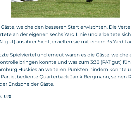
 Gäste, welche den besseren Start erwischten. Die Ver
tete an der eigenen sechs Yard Linie und arbeitete sich k
 gut) aus ihrer Sicht, erzielten sie mit einem 35 Yard Lau
tzte Spielviertel und erneut waren es die Gäste, welche 
ntrolle bringen konnte und was zum 3:38 (PAT gut) führ
e Hamburg Huskies an weiteren Punkten hindern konnte 
 Partie, bediente Quarterback Janik Bergmann, seinen R
 der Endzone der Gäste.
s U20