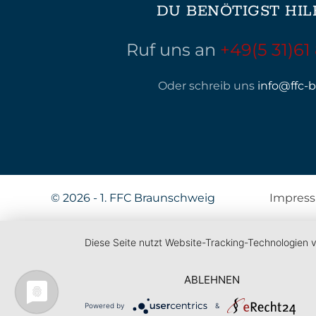
DU BENÖTIGST HIL
Ruf uns an
+49(5 31)61
Oder schreib uns
info@ffc-b
©
2026 - 1. FFC Braunschweig
Impres
Diese Seite nutzt Website-Tracking-Technologien 
ABLEHNEN
Powered by
&