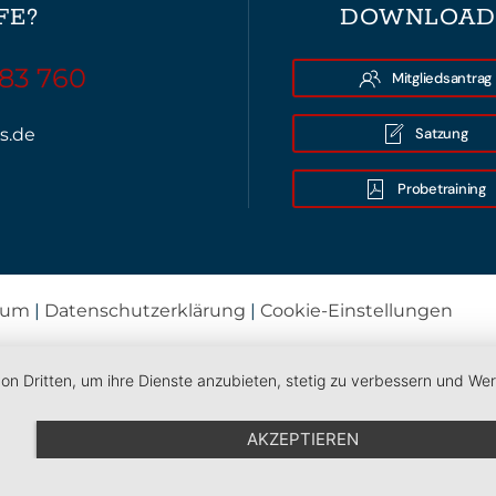
FE?
DOWNLOAD
 83 760
Mitgliedsantrag
Satzung
s.de
Probetraining
sum
|
Datenschutzerklärung
|
Cookie-Einstellungen
von Dritten, um ihre Dienste anzubieten, stetig zu verbessern und W
AKZEPTIEREN