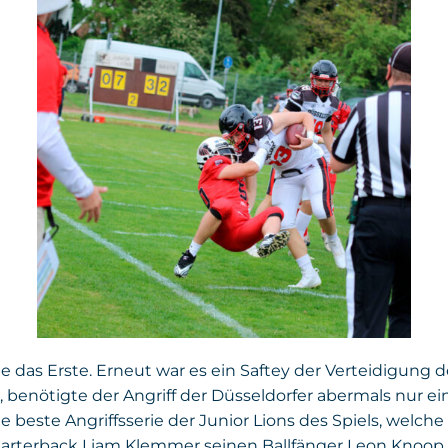
ie das Erste. Erneut war es ein Saftey der Verteidigung 
benötigte der Angriff der Düsseldorfer abermals nur ei
die beste Angriffsserie der Junior Lions des Spiels, wel
uarterback Liam Klemmer seinen Ballfänger Leon Knoop m