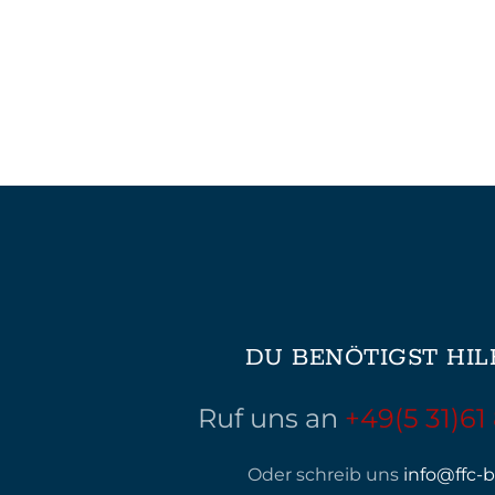
DU BENÖTIGST HIL
Ruf uns an
+49(5 31)61
Oder schreib uns
info@ffc-b