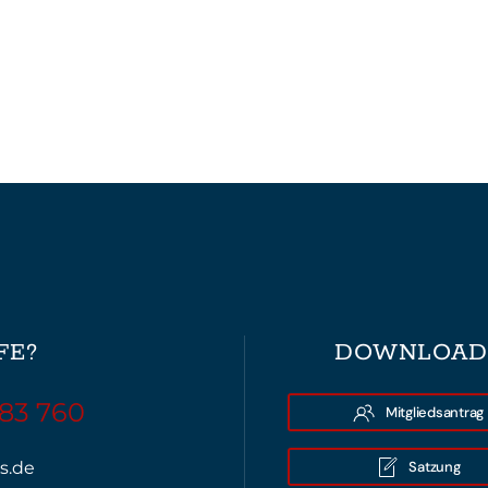
FE?
DOWNLOAD
 83 760
Mitgliedsantrag
Satzung
s.de