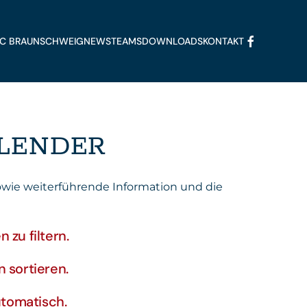
FFC BRAUNSCHWEIG
NEWS
TEAMS
DOWNLOADS
KONTAKT
ALENDER
sowie weiterführende Information und die
zu filtern.
 sortieren.
utomatisch.