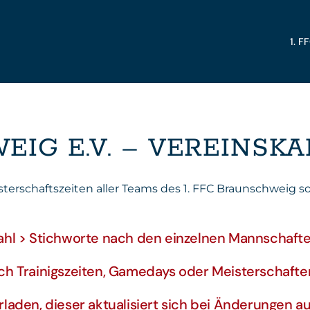
1. 
EIG E.V. – VEREINSK
isterschaftszeiten aller Teams des 1. FFC Braunschweig 
hl > Stichworte nach den einzelnen Mannschaften 
ch Trainigszeiten, Gamedays oder Meisterschaften
laden, dieser aktualisiert sich bei Änderungen a