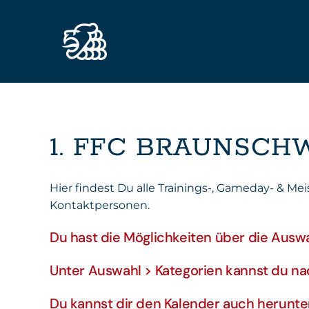
Zum Hauptinhalt springen
1. FFC BRAUNSCHW
Hier findest Du alle Trainings-, Gameday- & Me
Kontaktpersonen.
Du hast die Möglichkeiten über die Auswa
Unter Auswahl > Kategorien kannst du na
Du kannst dir den Kalender auch herunter