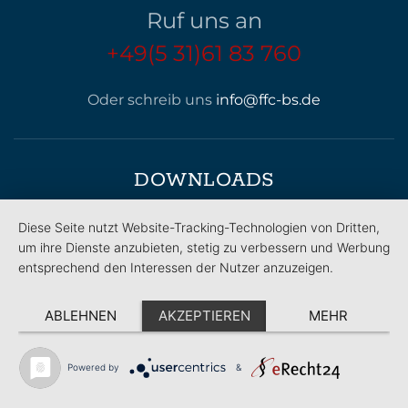
Ruf uns an
+49(5 31)61 83 760
Oder schreib uns
info@ffc-bs.de
DOWNLOADS
Diese Seite nutzt Website-Tracking-Technologien von Dritten,
Mitgliedsantrag
um ihre Dienste anzubieten, stetig zu verbessern und Werbung
entsprechend den Interessen der Nutzer anzuzeigen.
Satzung
ABLEHNEN
AKZEPTIEREN
MEHR
Probetraining
Powered by
&
ÖFFNUNGSZEITEN