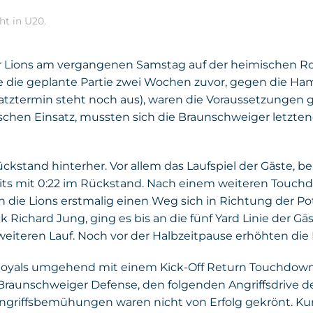
cht in
U20
.
ior Lions am vergangenen Samstag auf der heimischen R
e die geplante Partie zwei Wochen zuvor, gegen die Ha
atztermin steht noch aus), waren die Voraussetzungen g
n Einsatz, mussten sich die Braunschweiger letztendlich
ückstand hinterher. Vor allem das Laufspiel der Gäste,
eits mit 0:22 im Rückstand. Nach einem weiteren Touch
en die Lions erstmalig einen Weg sich in Richtung der
Richard Jung, ging es bis an die fünf Yard Linie der G
weiteren Lauf. Noch vor der Halbzeitpause erhöhten die 
m Royals umgehend mit einem Kick-Off Return Touchdown
 Braunschweiger Defense, den folgenden Angriffsdrive 
ngriffsbemühungen waren nicht von Erfolg gekrönt. Kur