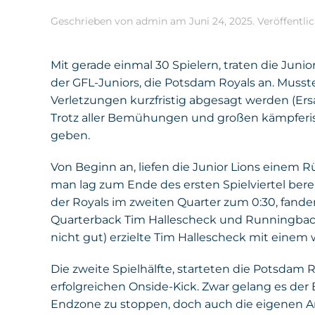
Geschrieben von
admin
am
Juni 24, 2025
. Veröffentli
Mit gerade einmal 30 Spielern, traten die Jun
der GFL-Juniors, die Potsdam Royals an. Musst
Verletzungen kurzfristig abgesagt werden (Ers
Trotz aller Bemühungen und großen kämpferische
geben.
Von Beginn an, liefen die Junior Lions einem R
man lag zum Ende des ersten Spielviertel ber
der Royals im zweiten Quarter zum 0:30, fand
Quarterback Tim Hallescheck und Runningback 
nicht gut) erzielte Tim Hallescheck mit einem 
Die zweite Spielhälfte, starteten die Potsda
erfolgreichen Onside-Kick. Zwar gelang es der
Endzone zu stoppen, doch auch die eigenen A